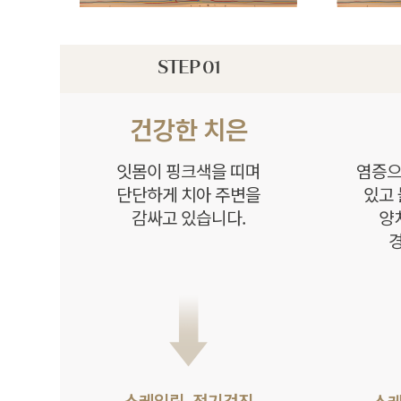
STEP 01
건강한 치은
잇몸이 핑크색을 띠며
염증으
단단하게 치아 주변을
있고
감싸고 있습니다.
양
경