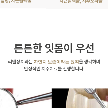
일링, 치근활택술
치근활택술, 치주소파술
튼튼한 잇몸이 우선
리엔장치과는
을 생각하며
자연치 보존이라는 원칙
안정적인 치주치료를 진행합니다.