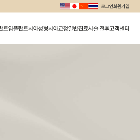
로그인
회원가입
란트
임플란트
치아성형
치아교정
일반진료
시술 전후
고객센터
트
의식하진정요법 임플란트
라미네이트
인비절라인
충치치료
시술 전후
공지사항
뼈이식 임플란트
잇몸성형
전체교정
치주/스케일링
온라인상담
치아미백
단기교정