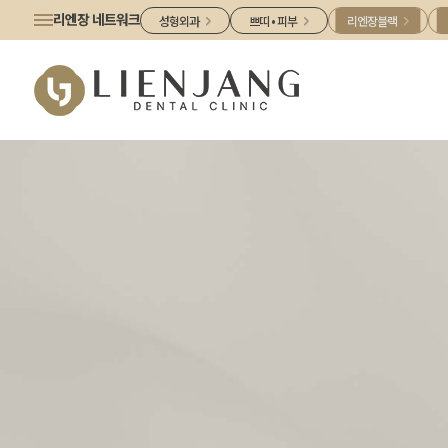
리엔장 네트워크
성형외과
쁘띠 • 피부
리엔장블랙