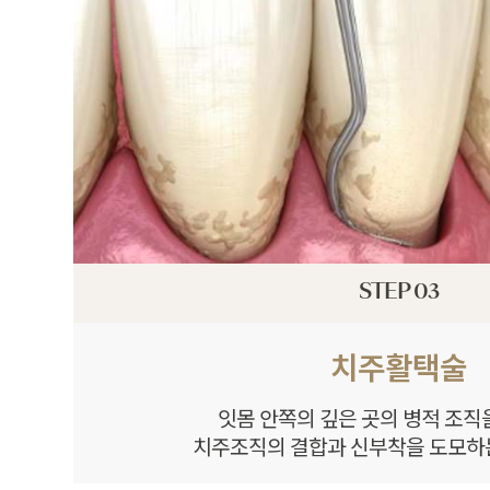
STEP 03
치주활택술
잇몸 안쪽의 깊은 곳의 병적 조직
치주조직의 결합과 신부착을 도모하