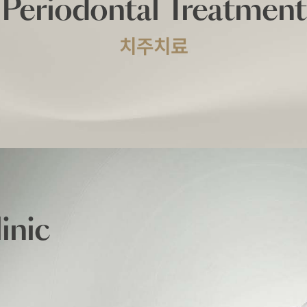
Periodontal Treatment
치주치료
inic