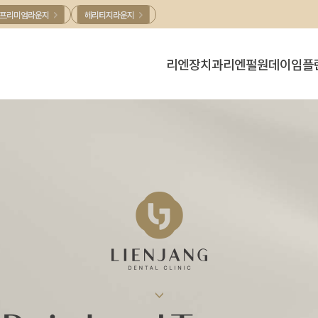
프리미엄라운지
헤리티지라운지
리엔장치과
리엔펄
원데이임플
병원소개
리엔펄
원데이임플란
의료진소개
리엔패스
디지털치과
CelebShot
둘러보기
진료안내 /오시는길