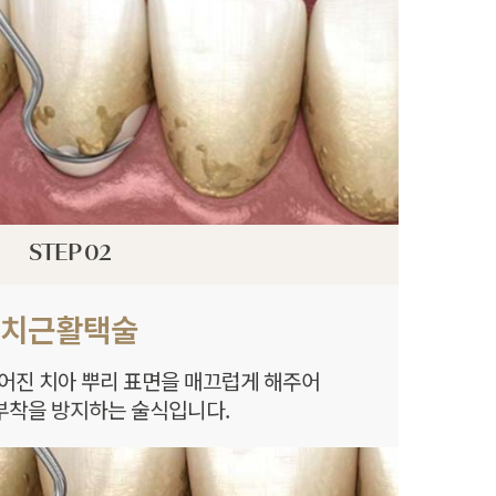
STEP 02
치근활택술
어진 치아 뿌리 표면을 매끄럽게 해주어
부착을 방지하는 술식입니다.