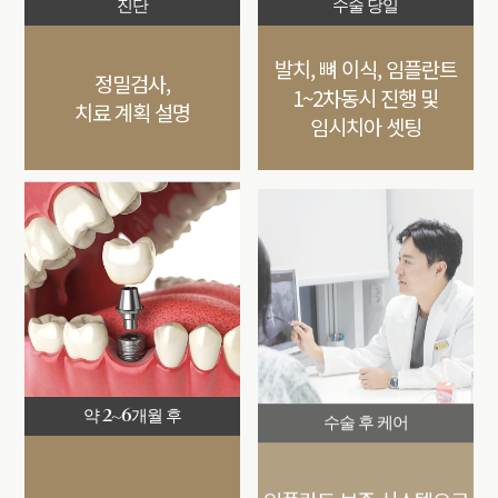
진단
수술 당일
발치, 뼈 이식, 임플란트
정밀검사,
1~2차
동시 진행 및
치료 계획 설명
임시치아 셋팅
약 2~6개월 후
수술 후 케어
임플란트 보증 시스템으로