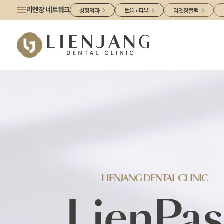
리엔장 네트워크
성형외과
쁘띠 • 피부
리엔장블랙
LIENJANG DENTAL CLINIC
LienPas