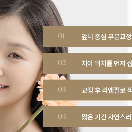
앞니 중심 부분교
치아 위치를 먼저 
교정 후
리엔펄로 색
짧은 기간
자연스러운