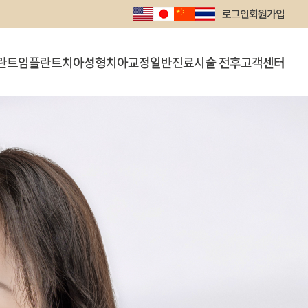
로그인
회원가입
란트
임플란트
치아성형
치아교정
일반진료
시술 전후
고객센터
트
의식하진정요법 임플란트
라미네이트
인비절라인
충치치료
시술 전후
공지사항
뼈이식 임플란트
잇몸성형
전체교정
치주/스케일링
온라인상담
치아미백
단기교정