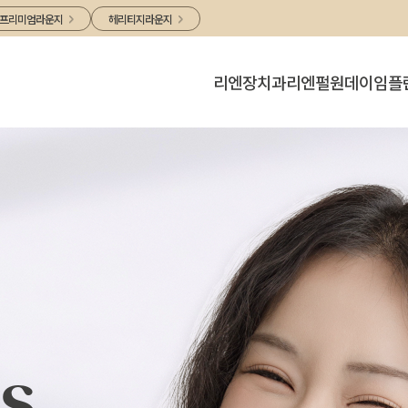
프리미엄라운지
헤리티지라운지
리엔장치과
리엔펄
원데이임플
병원소개
리엔펄
원데이임플란
의료진소개
리엔패스
디지털치과
CelebShot
둘러보기
진료안내 /오시는길
s