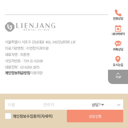
전화상담
네이버예약
서울특별시 서초구 강남대로 403, 343강남타워 13F
의료기관명칭 : 리엔장치과의원
카톡상담
대표자명 : 최종명
사업자번호 : 739-21-02168
오시는길
대표전화 : 02-6258-2875
개인정보취급방침
이용약관
TOP
개인정보수집동의(자세히)
로그인
회원가입