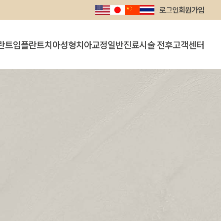
로그인
회원가입
란트
임플란트
치아성형
치아교정
일반진료
시술 전후
고객센터
트
의식하진정요법 임플란트
라미네이트
인비절라인
충치치료
시술 전후
공지사항
뼈이식 임플란트
잇몸성형
전체교정
치주/스케일링
온라인상담
치아미백
단기교정