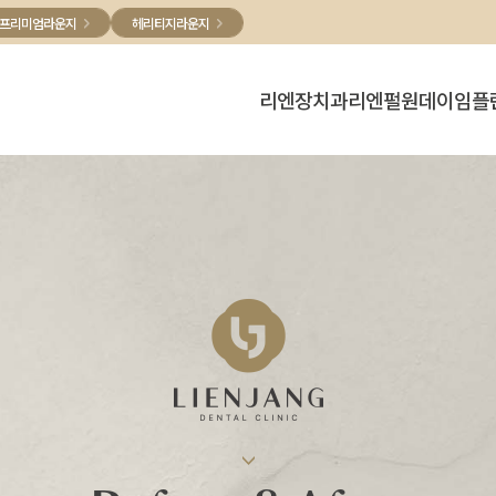
프리미엄라운지
헤리티지라운지
리엔장치과
리엔펄
원데이임플
병원소개
리엔펄
원데이임플란
의료진소개
리엔패스
디지털치과
CelebShot
둘러보기
진료안내 /오시는길