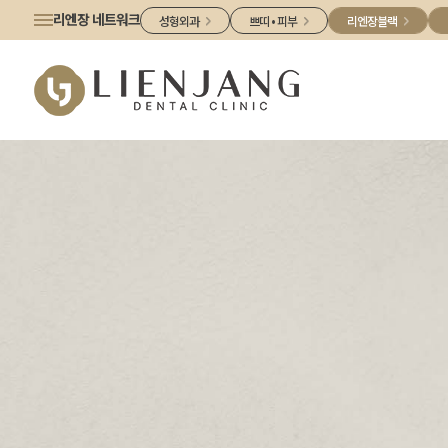
리엔장 네트워크
성형외과
쁘띠 • 피부
리엔장블랙