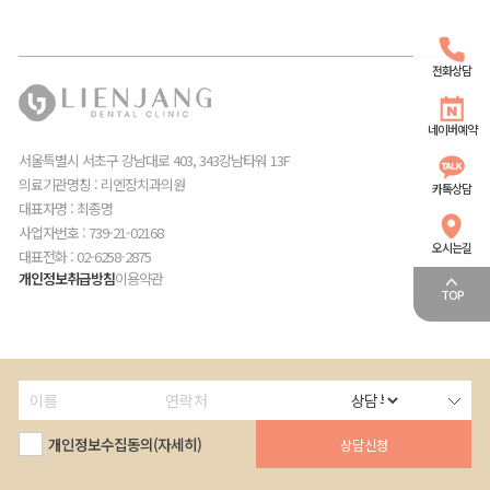
전화상담
네이버예약
서울특별시 서초구 강남대로 403, 343강남타워 13F
의료기관명칭 : 리엔장치과의원
카톡상담
대표자명 : 최종명
사업자번호 : 739-21-02168
오시는길
대표전화 : 02-6258-2875
개인정보취급방침
이용약관
TOP
개인정보수집동의(자세히)
로그인
회원가입