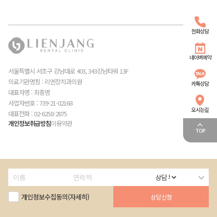
전화상담
네이버예약
서울특별시 서초구 강남대로 403, 343강남타워 13F
의료기관명칭 : 리엔장치과의원
카톡상담
대표자명 : 최종명
사업자번호 : 739-21-02168
오시는길
대표전화 : 02-6258-2875
개인정보취급방침
이용약관
TOP
개인정보수집동의(자세히)
로그인
회원가입