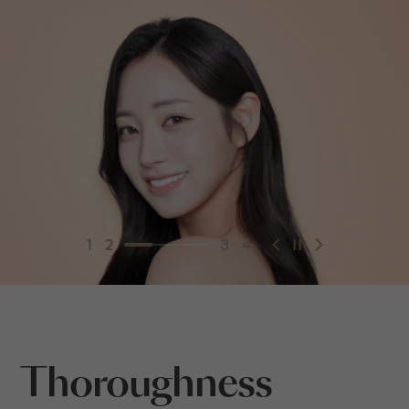
1
2
3
4
Thoroughness